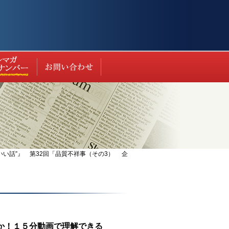
ト（過去の実績等）
最新情報
お問い合わせ
い話”』 第32回「品質不祥事（その3） 企
たのか！１５分動画で理解できる