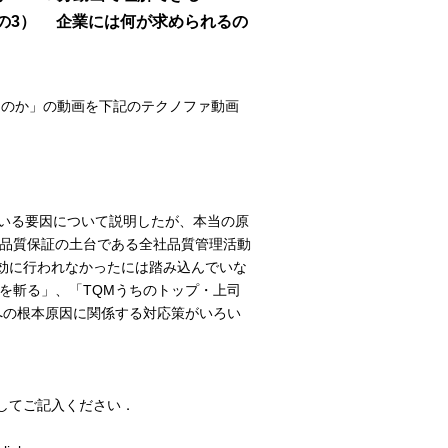
その3） 企業には何が求められるの
るのか」の動画を下記のテクノファ動画
ている要因について説明したが、本当の原
では品質保証の土台である全社品質管理活動
効に行われなかったには踏み込んでいな
解を斬る」、「TQMうちのトップ・上司
への根本原因に関係する対応策がいろい
してご記入ください．