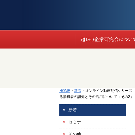
HOME
>
新着
>
オンライン動画配信シリーズ 
る消費者の認知とその活用について（その2」 (20
新着
セミナー
その他