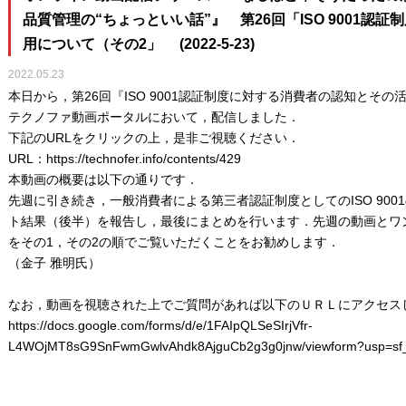
品質管理の“ちょっといい話”』 第26回「ISO 9001認
用について（その2」 (2022-5-23)
2022.05.23
本日から，第26回『ISO 9001認証制度に対する消費者の認知とそ
テクノファ動画ポータルにおいて，配信しました．
下記のURLをクリックの上，是非ご視聴ください．
URL：
https://technofer.info/contents/429
本動画の概要は以下の通りです．
先週に引き続き，一般消費者による第三者認証制度としてのISO 90
ト結果（後半）を報告し，最後にまとめを行います．先週の動画とワ
をその1，その2の順でご覧いただくことをお勧めします．
（金子 雅明氏）
なお，動画を視聴された上でご質問があれば以下のＵＲＬにアクセス
https://docs.google.com/forms/d/e/1FAIpQLSeSIrjVfr-
L4WOjMT8sG9SnFwmGwlvAhdk8AjguCb2g3g0jnw/viewform?usp=sf_