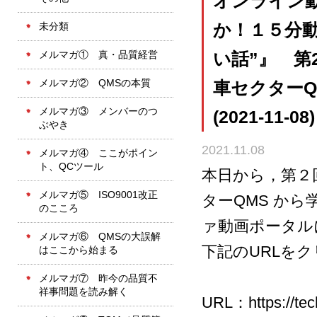
オンライン
未分類
か！１５分
メルマガ① 真・品質経営
い話”』 第
メルマガ② QMSの本質
車セクター
メルマガ③ メンバーのつ
(2021-11-0
ぶやき
2021.11.08
メルマガ④ ここがポイン
ト、QCツール
本日から，第２
メルマガ⑤ ISO9001改正
ターQMS か
のこころ
ァ動画ポータル
メルマガ⑥ QMSの大誤解
下記のURLを
はここから始まる
メルマガ⑦ 昨今の品質不
祥事問題を読み解く
URL：
https://te