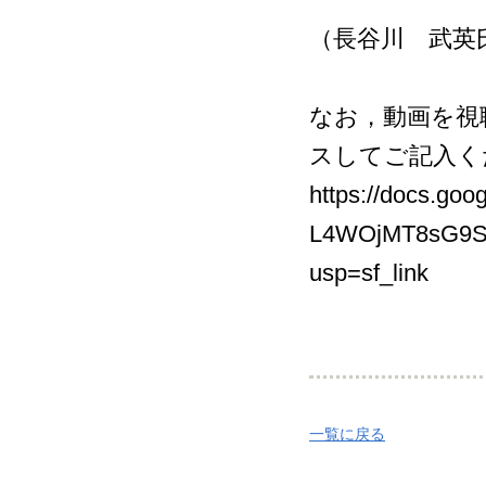
（長谷川 武英
なお，動画を視
スしてご記入く
https://docs.goo
L4WOjMT8sG9Sn
usp=sf_link
一覧に戻る