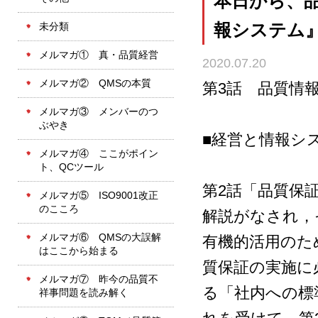
本日から、品
未分類
報システム』（
メルマガ① 真・品質経営
2020.07.20
メルマガ② QMSの本質
第3話 品質情
メルマガ③ メンバーのつ
ぶやき
■経営と情報シ
メルマガ④ ここがポイン
ト、QCツール
第2話「品質保
メルマガ⑤ ISO9001改正
のこころ
解説がなされ，
メルマガ⑥ QMSの大誤解
有機的活用のた
はここから始まる
質保証の実施に
メルマガ⑦ 昨今の品質不
る「社内への標
祥事問題を読み解く