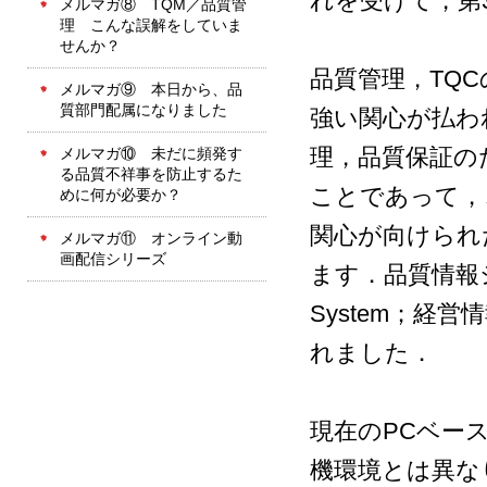
れを受けて，第
メルマガ⑧ TQM／品質管
理 こんな誤解をしていま
せんか？
品質管理，TQ
メルマガ⑨ 本日から、品
質部門配属になりました
強い関心が払わ
理，品質保証の
メルマガ⑩ 未だに頻発す
る品質不祥事を防止するた
ことであって，
めに何が必要か？
関心が向けられ
メルマガ⑪ オンライン動
画配信シリーズ
ます．品質情報システ
System；
れました．
現在のPCベー
機環境とは異な