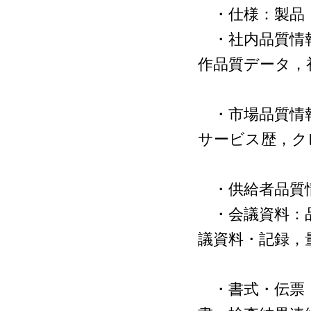
・仕様：製品・
・社内品質情報
作品質データ，
量産品
・市場品質情報
サービス歴，ク
顧客満
・供給者品質
・会議資料：品
議資料・記録，
・記
・書式・伝票：