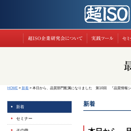
超ISO企業研究会に
実践
HOME
>
新着
>
本日から、品質部門配属になりました 第10回 『品質情報システ
新着
新着
セミナー
その他