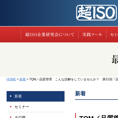
超ISO企業研究会に
実践
HOME
>
新着
>
TQM／品質管理 こんな誤解をしていませんか？ 第31回『品質
新着
新着
セミナー
その他