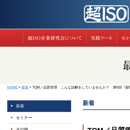
超ISO企業研究会に
実践
HOME
>
新着
>
TQM／品質管理 こんな誤解をしていませんか？ 第6回『顧客
新着
新着
セミナー
その他