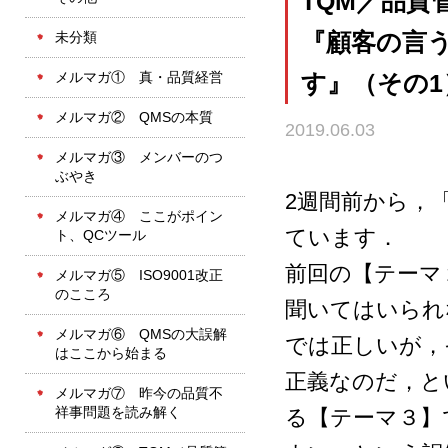
TQM／品質
未分類
『顧客の言
メルマガ① 真・品質経営
す』（その1） 
メルマガ② QMSの本質
2019.06.03
メルマガ③ メンバーのつ
ぶやき
2週間前から，
メルマガ④ ここがポイン
ています．
ト、QCツール
前回の【テーマ
メルマガ⑤ ISO9001改正
のこころ
聞いてはいられ
メルマガ⑥ QMSの大誤解
では正しいが，
はここから始まる
正義なのだ，と
メルマガ⑦ 昨今の品質不
祥事問題を読み解く
る【テーマ３】