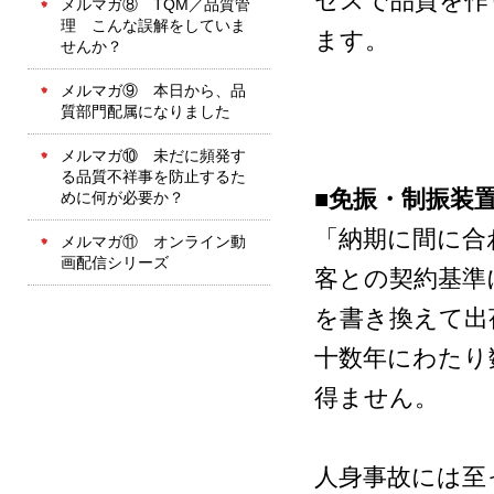
セスで品質を作
メルマガ⑧ TQM／品質管
理 こんな誤解をしていま
ます。
せんか？
メルマガ⑨ 本日から、品
質部門配属になりました
メルマガ⑩ 未だに頻発す
る品質不祥事を防止するた
■免振・制振装
めに何が必要か？
「納期に間に合
メルマガ⑪ オンライン動
画配信シリーズ
客との契約基準
を書き換えて出
十数年にわたり
得ません。
人身事故には至