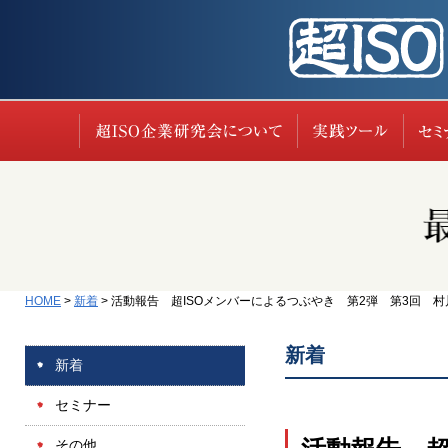
超ISO企業研究会に
実践
HOME
>
新着
>
活動報告 超ISOメンバーによるつぶやき 第2弾 第3回 村
新着
新着
セミナー
その他