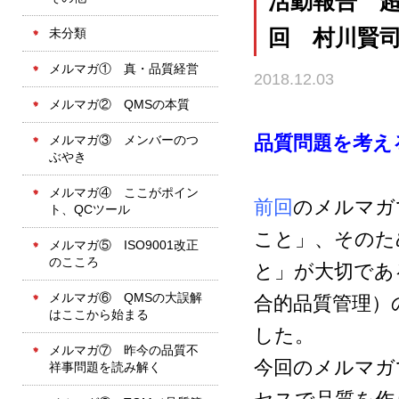
活動報告 超
未分類
回 村川賢司
メルマガ① 真・品質経営
2018.12.03
メルマガ② QMSの本質
品質問題を考え
メルマガ③ メンバーのつ
ぶやき
メルマガ④ ここがポイン
前回
のメルマガ
ト、QCツール
こと」、そのた
メルマガ⑤ ISO9001改正
のこころ
と」が大切であ
メルマガ⑥ QMSの大誤解
合的品質管理）
はここから始まる
した。
メルマガ⑦ 昨今の品質不
今回のメルマガ
祥事問題を読み解く