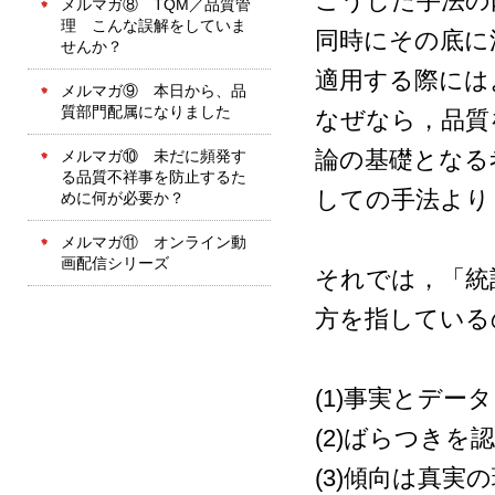
こうした手法の
メルマガ⑧ TQM／品質管
理 こんな誤解をしていま
同時にその底に
せんか？
適用する際には
メルマガ⑨ 本日から、品
質部門配属になりました
なぜなら，品質
論の基礎となる
メルマガ⑩ 未だに頻発す
る品質不祥事を防止するた
しての手法より
めに何が必要か？
メルマガ⑪ オンライン動
画配信シリーズ
それでは，「統
方を指している
(1)事実とデー
(2)ばらつきを
(3)傾向は真実