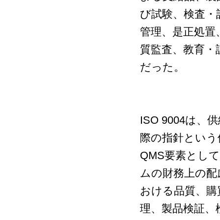
び試験、検査・
管理、是正処置
質監査、教育・
だった。
ISO 9004
際の指針という
QMS要素とし
ムの財務上の配
おける品質、購
理、製品検証、