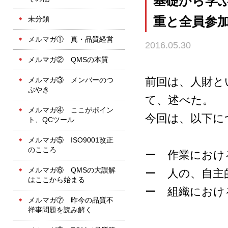
基礎から学ぶ
未分類
重と全員参加 」
メルマガ① 真・品質経営
2016.05.30
メルマガ② QMSの本質
前回は、人財と
メルマガ③ メンバーのつ
ぶやき
て、述べた。
メルマガ④ ここがポイン
今回は、以下に
ト、QCツール
メルマガ⑤ ISO9001改正
のこころ
ー 作業におけ
メルマガ⑥ QMSの大誤解
ー 人の、自主
はここから始まる
ー 組織におけ
メルマガ⑦ 昨今の品質不
祥事問題を読み解く