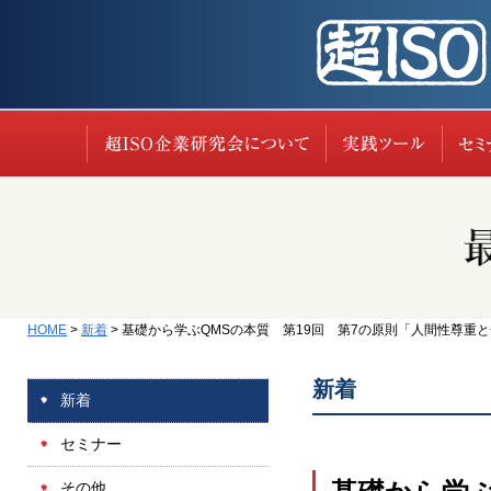
超ISO企業研究会に
実践
HOME
>
新着
>
基礎から学ぶQMSの本質 第19回 第7の原則「人間性尊重と全員参
新着
新着
セミナー
その他