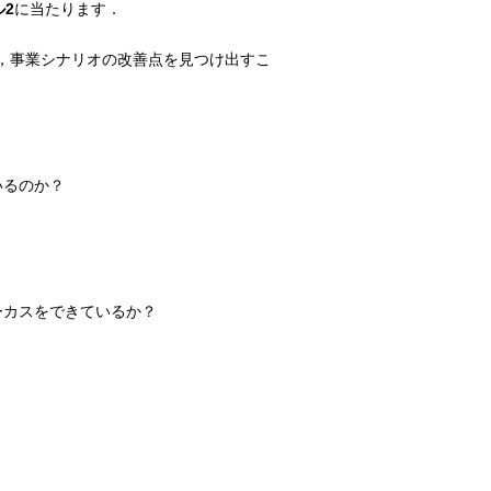
2
に当たります．
，事業シナリオの改善点を見つけ出すこ
いるのか？
ーカスをできているか？