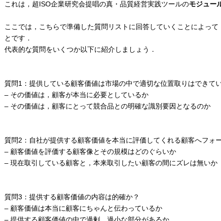
これは，超ISO企業研究会提唱の真・品質経営実践ツールの
モジュール
ここでは，こちらで準備した質問リストに回答していくことによって
とです．
代表的な質問をいくつか以下に紹介しましょう．
質問1：提供している顧客価値は市場の中で適切な位置取りはできて
– その価値は，顧客が本当に必要としているか
– その価値は，顧客にとって競合品との明確な識別要因となるのか
質問2：自社が提供する顧客価値を本当に評価してくれる顧客へフォ
– 顧客価値を評価する顧客像とその規模はどのぐらいか
– 現在取引している顧客と，本来取引したい顧客の間にズレは無いか
質問3：提供する顧客価値の内容は的確か？
– 顧客価値は本当に顧客にちゃんと伝わっているか
– 提供する顧客価値の中で過剰，過小な部分があるか