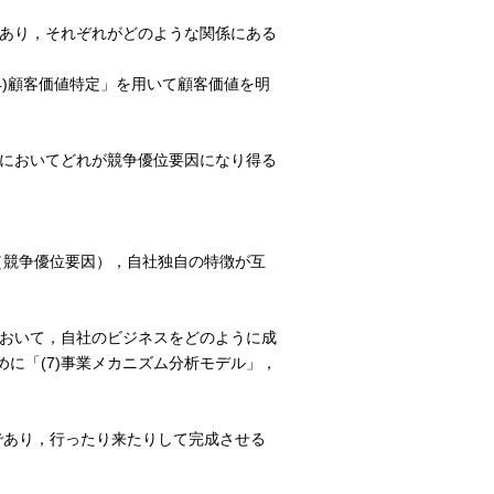
であり，それぞれがどのような関係にある
(4)顧客価値特定」を用いて顧客価値を明
中においてどれが競争優位要因になり得る
力（競争優位要因），自社独自の特徴が互
において，自社のビジネスをどのように成
に「(7)事業メカニズム分析モデル」，
稀であり，行ったり来たりして完成させる