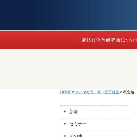
HOME
>
メルマガ① 真・品質経営
>
概念編 
新着
セミナー
その他