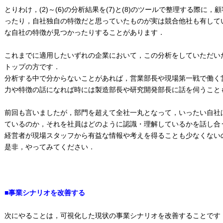
とりわけ，(2)～(6)の分析結果を(7)と(8)のツールで整理する際
ったり，自社独自の特徴だと思っていたものが実は競合他社も有して
な自社の特徴が見つかったりすることがあります．
これまでに適用したいずれの企業において，この分析をしていただい
トップの方です．
分析する中で分からないことがあれば，営業部長や現場第一戦で働く
力や特徴の話になれば時には製造部長や研究開発部長に話を伺うこと
前回も言いましたが，部門を超えて全社一丸となって，いったい自社
ているのか，それを社員はどのように認識・理解しているかを話し合
経営者が現場スタッフから有益な情報や考えを得ることも少なくない
是非，やってみてください．
■事業シナリオを改善する
次にやることは，可視化した現状の事業シナリオを改善することです