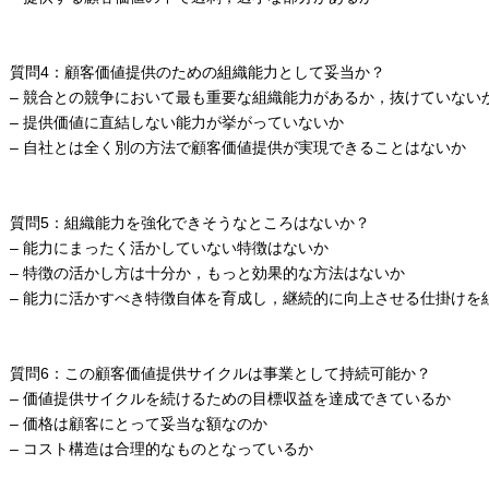
質問4：顧客価値提供のための組織能力として妥当か？
– 競合との競争において最も重要な組織能力があるか，抜けていない
– 提供価値に直結しない能力が挙がっていないか
– 自社とは全く別の方法で顧客価値提供が実現できることはないか
質問5：組織能力を強化できそうなところはないか？
– 能力にまったく活かしていない特徴はないか
– 特徴の活かし方は十分か，もっと効果的な方法はないか
– 能力に活かすべき特徴自体を育成し，継続的に向上させる仕掛けを
質問6：この顧客価値提供サイクルは事業として持続可能か？
– 価値提供サイクルを続けるための目標収益を達成できているか
– 価格は顧客にとって妥当な額なのか
– コスト構造は合理的なものとなっているか