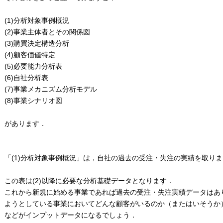
(1)分析対象事例概況
(2)事業主体者とその関係図
(3)購買決定構造分析
(4)顧客価値特定
(5)必要能力分析表
(6)自社分析表
(7)事業メカニズム分析モデル
(8)事業シナリオ図
があります．
「(1)分析対象事例概況」は，自社の過去の受注・失注の実績を取り
この表は(2)以降に必要な分析基礎データとなります．
これから新規に始める事業であれば過去の受注・失注実績データはあ
ようとしている事業においてどんな顧客がいるのか（またはいそうか
などがインプットデータになるでしょう．