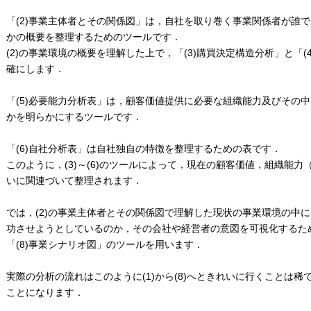
「(2)事業主体者とその関係図」は，自社を取り巻く事業関係者が誰
かの概要を整理するためのツールです．
(2)の事業環境の概要を理解した上で，「(3)購買決定構造分析」と「
確にします．
「(5)必要能力分析表」は，顧客価値提供に必要な組織能力及びその
かを明らかにするツールです．
「(6)自社分析表」は自社独自の特徴を整理するための表です．
このように，(3)～(6)のツールによって，現在の顧客価値，組織能
いに関連づいて整理されます．
では，(2)の事業主体者とその関係図で理解した現状の事業環境の中
功させようとしているのか，その会社や経営者の意図を可視化するため
「(8)事業シナリオ図」のツールを用います．
実際の分析の流れはこのように(1)から(8)へときれいに行くことは
ことになります．