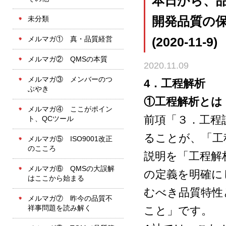
本日から、品
未分類
開発品質の
メルマガ① 真・品質経営
(2020-11-9)
メルマガ② QMSの本質
2020.11.09
メルマガ③ メンバーのつ
4．工程解析
ぶやき
①工程解析とは
メルマガ④ ここがポイン
前項「３．工程
ト、QCツール
ることが、「工
メルマガ⑤ ISO9001改正
のこころ
説明を「工程解
メルマガ⑥ QMSの大誤解
の定義を明確に
はここから始まる
むべき品質特性
メルマガ⑦ 昨今の品質不
祥事問題を読み解く
こと」です。