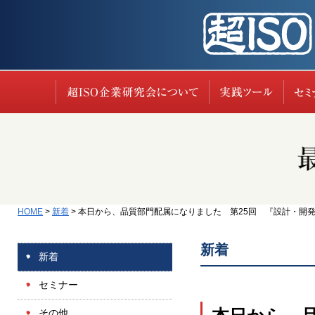
超ISO企業研究会に
実践
HOME
>
新着
>
本日から、品質部門配属になりました 第25回 『設計・開発品
新着
新着
セミナー
その他