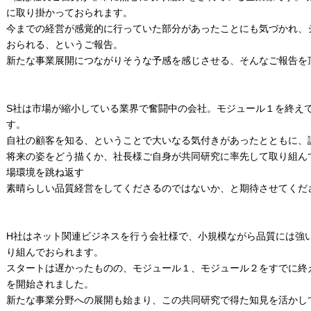
に取り掛かっておられます。
今までの経営が感覚的に行っていた部分があったことにも気づかれ、
おられる、というご報告。
新たな事業展開につながりそうな予感を感じさせる、そんなご報告を
S社は市場が縮小している業界で奮闘中の会社。モジュール１を終え
す。
自社の顧客を知る、ということで大いなる気付きがあったとともに、
将来の姿をどう描くか、社長様ご自身が共同研究に率先して取り組ん
場環境を跳ね返す
素晴らしい品質経営をしてくださるのではないか、と期待させてくだ
H社はネット関連ビジネスを行う会社様で、小規模ながら品質には強
り組んでおられます。
スタートは遅かったものの、モジュール１、モジュール２をすでに終
を開始されました。
新たな事業分野への展開も始まり、この共同研究で得た知見を活かし