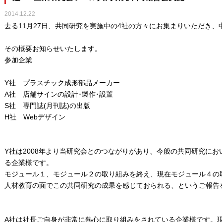
2014.12.22
去る11月27日、共同研究を実施中の4社の方々にお集まりいただき
その概要お知らせいたします。
参加企業
Y社 プラスチック成形部品メーカー
A社 店舗サインの設計･製作･設置
S社 専門誌(月刊誌)の出版
H社 Webデザイン
Y社は2008年より当研究会とのつながりがあり、今般の共同研究に
る企業様です。
モジュール１、モジュール２の取り組みを終え、現在モジュール４の
人材教育の面でこの共同研究の成果を感じておられる、というご報告
A社は社長ご自身が非常に熱心に取り組みをされている企業様です。