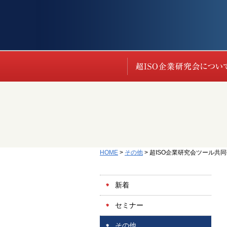
HOME
>
その他
>
超ISO企業研究会ツール共
新着
セミナー
その他